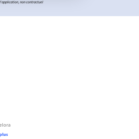
l’application, non contractuel
elora
 plus