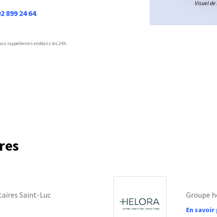
Visuel de 
2 899 24 64
.
ous rappellerons endéans les 24h.
res
taires Saint-Luc
Groupe h
En savoir